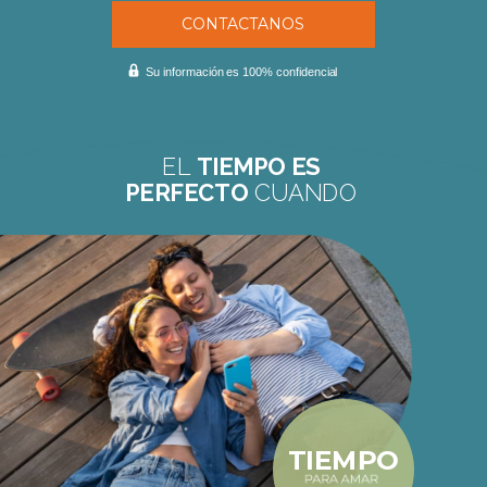
CONTACTANOS
Su información es 100% confidencial
EL
TIEMPO ES
PERFECTO
CUANDO
TIEMPO