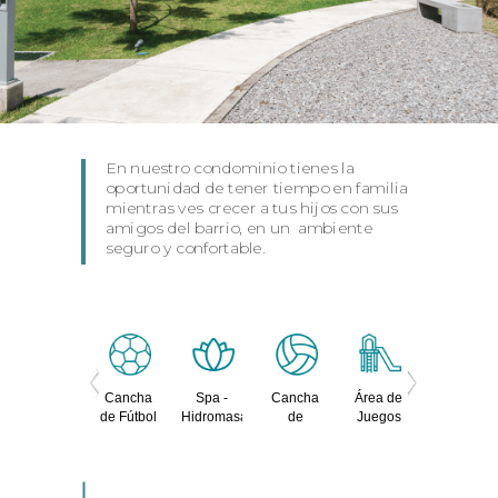
En nuestro condominio tienes la
oportunidad de tener tiempo en familia
mientras ves crecer a tus hijos con sus
amigos del barrio, en un ambiente
seguro y confortable.
Previous
Next
Cancha
Cancha
Spa -
Cancha
Área de
Piscina
de
de Fútbol
Hidromasaje
de
Juegos
Basquetball
5
Voleibol
Infantiles